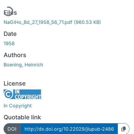
ading...
Files
NaGiHo_Bd_27_1958_56_71.pdf
(960.53 KB)
Date
1958
Authors
Boening, Heinrich
License
In Copyright
Quotable link
DOI:
http://dx.doi.org/10.22029/jlupub-2486