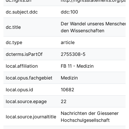
dc.rights.uri
http://rightsstatements.org/pag
dc.subject.ddc
ddc:100
Der Wandel unseres Menschenbi
dc.title
den Wissenschaften
dc.type
article
dcterms.isPartOf
2755308-5
local.affiliation
FB 11 - Medizin
local.opus.fachgebiet
Medizin
local.opus.id
10682
local.source.epage
22
Nachrichten der Giessener
local.source.journaltitle
Hochschulgesellschaft