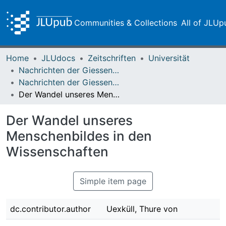
Communities & Collections
All of JLUp
Home
JLUdocs
Zeitschriften
Universität
Nachrichten der Giessener Hochschulgesellschaft
Nachrichten der Giessener Hochschulgesellschaft Vol. 25 (1956)
Der Wandel unseres Menschenbildes in den Wissenschaften
Der Wandel unseres
Menschenbildes in den
Wissenschaften
Simple item page
dc.contributor.author
Uexküll, Thure von