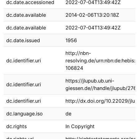
dc.date.accessioned
2022-07-04T13:49:42Z
dc.date.available
2014-02-06T13:20:18Z
dc.date.available
2022-07-04T13:49:42Z
dc.date.issued
1956
http://nbn-
dc.identifier.uri
resolving.de/urn:nbn:de:hebis:
106824
https://jlupub.ub.uni-
dc.identifier.uri
giessen.de//handle/jlupub/276
dc.identifier.uri
http://dx.doi.org/10.22029/jlu
dc.language.iso
de
dc.rights
In Copyright