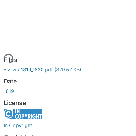
ing...
Files
vlv-ws-1819_1820.pdf
(379.57 KB)
Date
1819
License
In Copyright