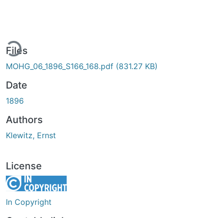
ding...
Files
MOHG_06_1896_S166_168.pdf
(831.27 KB)
Date
1896
Authors
Klewitz, Ernst
License
In Copyright