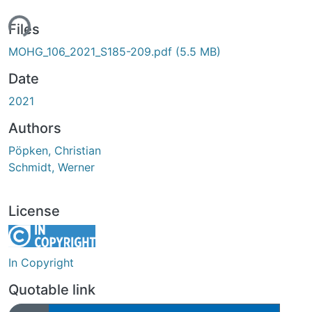
ing...
Files
MOHG_106_2021_S185-209.pdf
(5.5 MB)
Date
2021
Authors
Pöpken, Christian
Schmidt, Werner
License
In Copyright
Quotable link