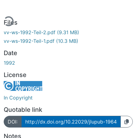
ing...
Files
vv-ws-1992-Teil-2.pdf
(9.31 MB)
vv-ws-1992-Teil-1.pdf
(10.3 MB)
Date
1992
License
In Copyright
Quotable link
DOI:
http://dx.doi.org/10.22029/jlupub-1964
Notes