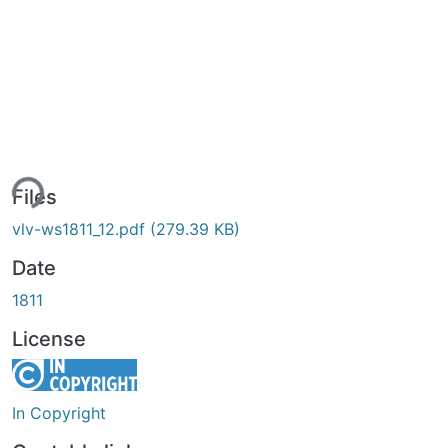
ing...
Files
vlv-ws1811_12.pdf
(279.39 KB)
Date
1811
License
In Copyright