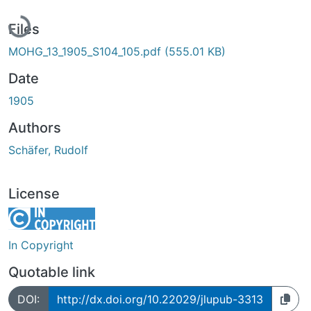
Loading...
Files
MOHG_13_1905_S104_105.pdf
(555.01 KB)
Date
1905
Authors
Schäfer, Rudolf
License
In Copyright
Quotable link
DOI:
http://dx.doi.org/10.22029/jlupub-3313