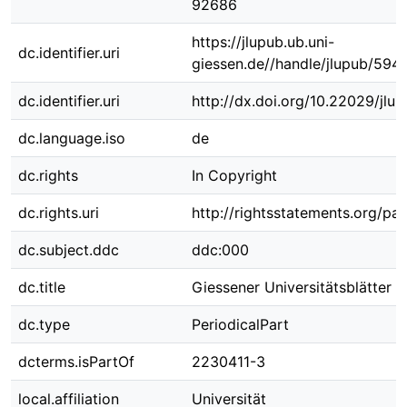
92686
https://jlupub.ub.uni-
dc.identifier.uri
giessen.de//handle/jlupub/594
dc.identifier.uri
http://dx.doi.org/10.22029/jlu
dc.language.iso
de
dc.rights
In Copyright
dc.rights.uri
http://rightsstatements.org/pag
dc.subject.ddc
ddc:000
dc.title
Giessener Universitätsblätter 
dc.type
PeriodicalPart
dcterms.isPartOf
2230411-3
local.affiliation
Universität