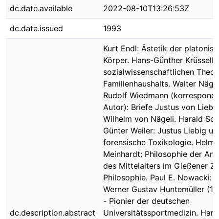
dc.date.available
2022-08-10T13:26:53Z
dc.date.issued
1993
Kurt Endl: Ästetik der platonis
Körper. Hans-Günther Krüsselbe
sozialwissenschaftlichen Theor
Familienhaushalts. Walter Nägel
Rudolf Wiedmann (korrespondi
Autor): Briefe Justus von Liebi
Wilhelm von Nägeli. Harald Sch
Günter Weiler: Justus Liebig un
forensische Toxikologie. Helmu
Meinhardt: Philosophie der Ant
des Mittelalters im Gießener Z
Philosophie. Paul E. Nowacki: 
Werner Gustav Huntemüller (18
- Pionier der deutschen
dc.description.abstract
Universitätssportmedizin. Hans