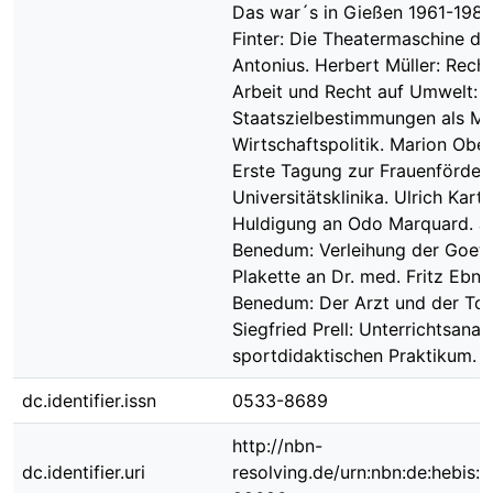
Das war´s in Gießen 1961-1981
Finter: Die Theatermaschine de
Antonius. Herbert Müller: Recht
Arbeit und Recht auf Umwelt:
Staatszielbestimmungen als Mit
Wirtschaftspolitik. Marion Ober
Erste Tagung zur Frauenförder
Universitätsklinika. Ulrich Kart
Huldigung an Odo Marquard. J
Benedum: Verleihung der Goet
Plakette an Dr. med. Fritz Ebne
Benedum: Der Arzt und der Tod
Siegfried Prell: Unterrichtsanal
sportdidaktischen Praktikum.
dc.identifier.issn
0533-8689
http://nbn-
dc.identifier.uri
resolving.de/urn:nbn:de:hebis: