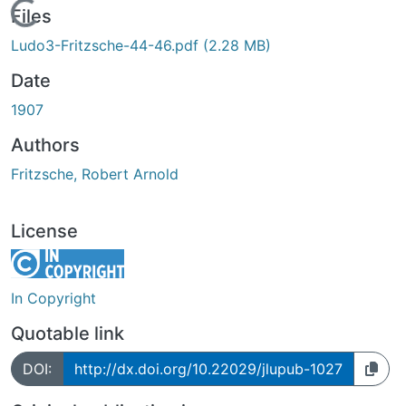
Loading...
Files
Ludo3-Fritzsche-44-46.pdf
(2.28 MB)
Date
1907
Authors
Fritzsche, Robert Arnold
License
In Copyright
Quotable link
DOI:
http://dx.doi.org/10.22029/jlupub-1027