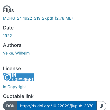
ing...
Files
MOHG_24_1922_S19_27.pdf
(2.78 MB)
Date
1922
Authors
Velke, Wilhelm
License
In Copyright
Quotable link
DOI:
http://dx.doi.org/10.22029/jlupub-3370