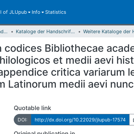
ll of JLUpub
Info
Statistics
Dokumente zur JLU und ihren Sammlungen
Kataloge der Handschriften der Universitätsbibliothek
in codices Bibliothecae aca
ilologicos et medii aevi his
ppendice critica variarum l
Latinorum medii aevi nunc
Quotable link
DOI:
http://dx.doi.org/10.22029/jlupub-17574
Original publication in