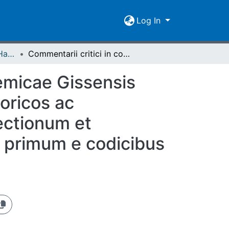
Log In
Weitere Kataloge der Handschriften
Commentarii critici in codices Bibliothecae academicae Gissensis Graecos et Latinos philologicos et medii aevi historicos ac geographicos : cum appendice critica variarum lectionum et quorundam carminum Latinorum medii aevi nunc primum e codicibus editorum
demicae Gissensis
toricos ac
ectionum et
 primum e codicibus