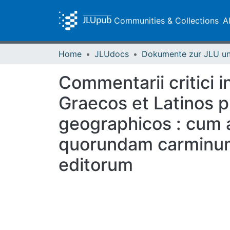
Communities & Collections
A
Home
JLUdocs
Commentarii critici 
Graecos et Latinos ph
geographicos : cum a
quorundam carminum 
editorum