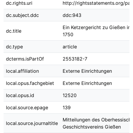
dc.rights.uri
http://rightsstatements.org/pag
dc.subject.ddc
ddc:943
Ein Ketzergericht zu Gießen im
dc.title
1750
dc.type
article
dcterms.isPartOf
2553182-7
local.affiliation
Externe Einrichtungen
local.opus.fachgebiet
Externe Einrichtungen
local.opus.id
12520
local.source.epage
139
Mitteilungen des Oberhessisch
local.source.journaltitle
Geschichtsvereins Gießen