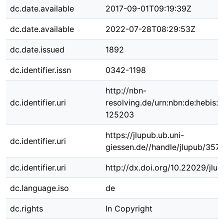
dc.date.available
2017-09-01T09:19:39Z
dc.date.available
2022-07-28T08:29:53Z
dc.date.issued
1892
dc.identifier.issn
0342-1198
http://nbn-
dc.identifier.uri
resolving.de/urn:nbn:de:hebis:
125203
https://jlupub.ub.uni-
dc.identifier.uri
giessen.de//handle/jlupub/357
dc.identifier.uri
http://dx.doi.org/10.22029/jlu
dc.language.iso
de
dc.rights
In Copyright