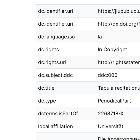
dc.identifier.uri
https://jlupub.ub
dc.identifier.uri
http://dx.doi.org
dc.language.iso
la
dc.rights
In Copyright
dc.rights.uri
http://rightsstat
dc.subject.ddc
ddc:000
dc.title
Tabula recitatio
dc.type
PeriodicalPart
dcterms.isPartOf
2268718-X
local.affiliation
Universität
Die Apostrophus-S