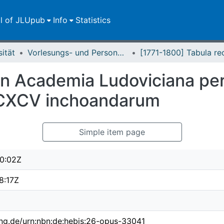
ll of JLUpub
Info
Statistics
sität
Vorlesungs- und Personalverzeichnis / Justus-Liebig-Universität Gießen
 in Academia Ludoviciana pe
DCCXCV inchoandarum
Simple item page
0:02Z
8:17Z
ing.de/urn:nbn:de:hebis:26-opus-33041