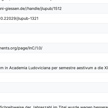
.uni-giessen.de//handle/jlupub/1512
/10.22029/jlupub-1321
ements.org/page/InC/1.0/
num in Academia Ludoviciana per semestre aestivum a die 
chreibweise der Jahreszahl im Titel wurde wegen besserer 