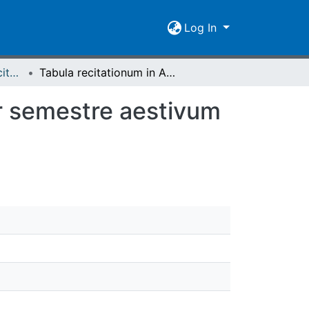
Log In
[1771-1800] Tabula recitationum / Academia Ludoviciana
Tabula recitationum in Academia Ludoviciana per semestre aestivum a die XX. april. MDCCXCV inchoandarum
r semestre aestivum