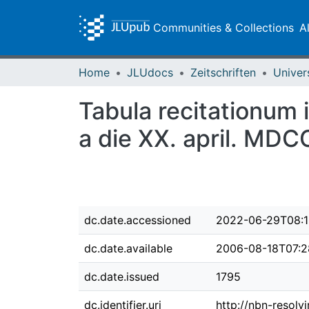
Communities & Collections
A
Home
JLUdocs
Zeitschriften
Univer
Tabula recitationum
a die XX. april. M
dc.date.accessioned
2022-06-29T08:1
dc.date.available
2006-08-18T07:2
dc.date.issued
1795
dc.identifier.uri
http://nbn-resolv