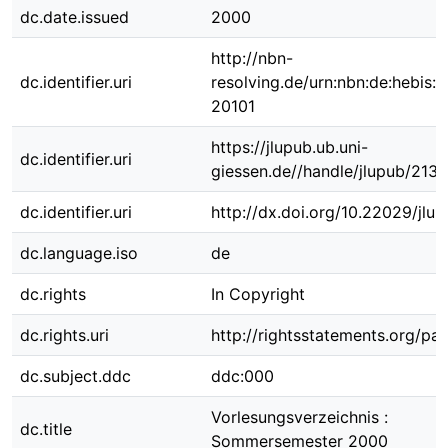
dc.date.issued
2000
http://nbn-
dc.identifier.uri
resolving.de/urn:nbn:de:hebis:
20101
https://jlupub.ub.uni-
dc.identifier.uri
giessen.de//handle/jlupub/2137
dc.identifier.uri
http://dx.doi.org/10.22029/jlu
dc.language.iso
de
dc.rights
In Copyright
dc.rights.uri
http://rightsstatements.org/pag
dc.subject.ddc
ddc:000
Vorlesungsverzeichnis :
dc.title
Sommersemester 2000