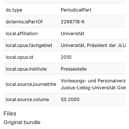
dc.type
PeriodicalPart
dcterms.isPartOf
2268718-X
local.affiliation
Universität
local.opus.fachgebiet
Universität, Präsident der JLU
local.opus.id
2010
local.opus.institute
Pressestelle
Vorlesungs- und Personalverzei
local.source.journaltitle
Justus-Liebig-Universität Gieß
local.source.volume
SS 2000
Files
Original bundle