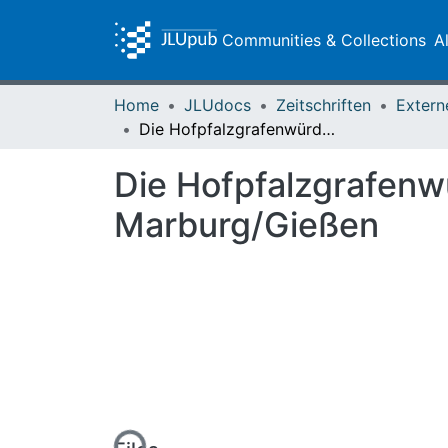
Communities & Collections
A
Home
JLUdocs
Zeitschriften
Extern
Die Hofpfalzgrafenwürde an der hessen-darmstädtischen Universität Marburg/Gießen
Die Hofpfalzgrafenw
Marburg/Gießen
Loading...