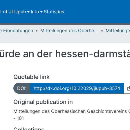
ll of JLUpub
Info
Statistics
e Einrichtungen
Mitteilungen des Oberhessischen Geschichtsvereins Gießen
ürde an der hessen-darmstä
Quotable link
DOI:
http://dx.doi.org/10.22029/jlupub-3574
Original publication in
Mitteilungen des Oberhessischen Geschichtsvereins G
- 101
Collections