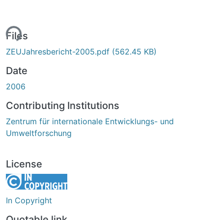
ing...
Files
ZEUJahresbericht-2005.pdf
(562.45 KB)
Date
2006
Contributing Institutions
Zentrum für internationale Entwicklungs- und
Umweltforschung
License
In Copyright
Quotable link