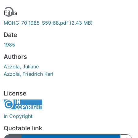
ding...
Files
MOHG_70_1985_S59_68.pdf
(2.43 MB)
Date
1985
Authors
Azzola, Juliane
Azzola, Friedrich Karl
License
In Copyright
Quotable link