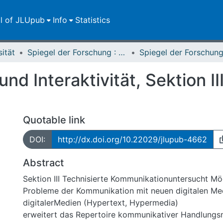
ll of JLUpub
Info
Statistics
sität
Spiegel der Forschung : Wissenschaftsmagazin
d Interaktivität, Sektion II
Quotable link
DOI:
http://dx.doi.org/10.22029/jlupub-4662
Abstract
Sektion III Technisierte Kommunikationuntersucht Möglichkeiten und
Probleme der Kommunikation mit neuen digitalen Me
digitalerMedien (Hypertext, Hypermedia)
erweitert das Repertoire kommunikativer Handlungs