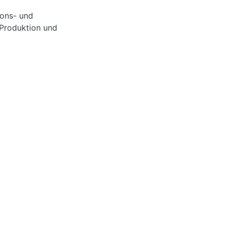
ions- und
 Produktion und
imiert werden
methodisch
eme derNutzung
sfeldern. Sie
ose und
se von
richt.