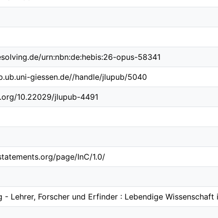
esolving.de/urn:nbn:de:hebis:26-opus-58341
ub.ub.uni-giessen.de//handle/jlupub/5040
i.org/10.22029/jlupub-4491
sstatements.org/page/InC/1.0/
g - Lehrer, Forscher und Erfinder : Lebendige Wissenschaft 