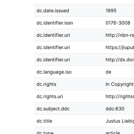
dc.date.issued
1995
dc.identifier.issn
0176-3008
dc.identifier.uri
http://nbn-r
dc.identifier.uri
https://jlup
dc.identifier.uri
http://dx.do
dc.language.iso
de
dc.rights
In Copyright
dc.rights.uri
http://right
dc.subject.ddc
ddc:630
dc.title
Justus Liebi
dc.type
article