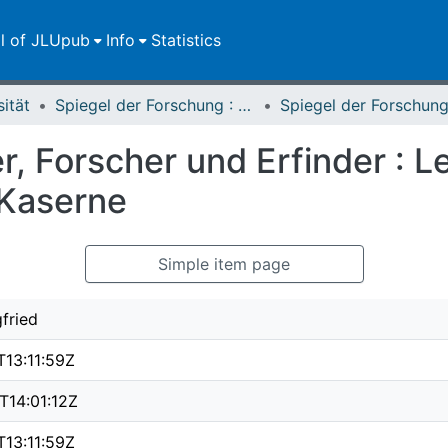
ll of JLUpub
Info
Statistics
sität
Spiegel der Forschung : Wissenschaftsmagazin
er, Forscher und Erfinder : 
 Kaserne
Simple item page
gfried
13:11:59Z
T14:01:12Z
13:11:59Z