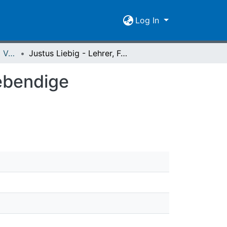
Log In
Spiegel der Forschung Vol. 12 (1995) Heft 1
Justus Liebig - Lehrer, Forscher und Erfinder : Lebendige Wissenschaft in der Kaserne
Lebendige