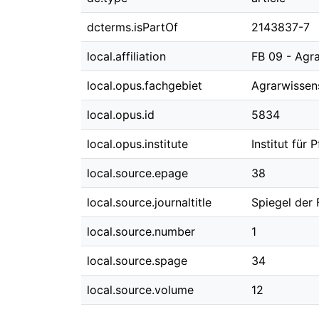
dcterms.isPartOf
2143837-7
local.affiliation
FB 09 - Agr
local.opus.fachgebiet
Agrarwisse
local.opus.id
5834
local.opus.institute
Institut für
local.source.epage
38
local.source.journaltitle
Spiegel der
local.source.number
1
local.source.spage
34
local.source.volume
12