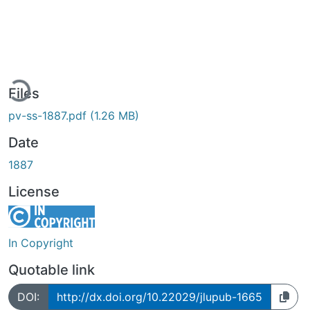
ding...
Files
pv-ss-1887.pdf
(1.26 MB)
Date
1887
License
In Copyright
Quotable link
DOI:
http://dx.doi.org/10.22029/jlupub-1665