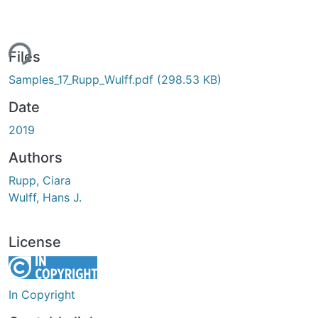
ing...
Files
Samples_17_Rupp_Wulff.pdf
(298.53 KB)
Date
2019
Authors
Rupp, Ciara
Wulff, Hans J.
License
In Copyright