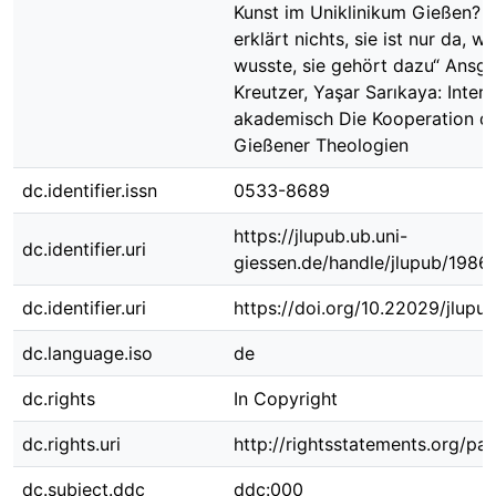
Kunst im Uniklinikum Gießen? „
erklärt nichts, sie ist nur da, w
wusste, sie gehört dazu“ Ansga
Kreutzer, Yaşar Sarıkaya: Interre
akademisch Die Kooperation d
Gießener Theologien
dc.identifier.issn
0533-8689
https://jlupub.ub.uni-
dc.identifier.uri
giessen.de/handle/jlupub/1986
dc.identifier.uri
https://doi.org/10.22029/jlupu
dc.language.iso
de
dc.rights
In Copyright
dc.rights.uri
http://rightsstatements.org/pag
dc.subject.ddc
ddc:000