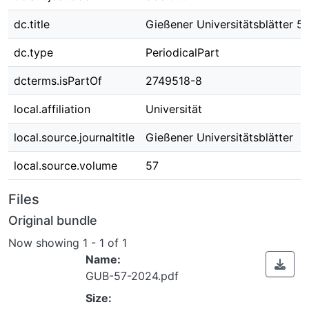
dc.title
Gießener Universitätsblätter 5
dc.type
PeriodicalPart
dcterms.isPartOf
2749518-8
local.affiliation
Universität
local.source.journaltitle
Gießener Universitätsblätter
local.source.volume
57
Files
Original bundle
Now showing
1 - 1 of 1
Name:
GUB-57-2024.pdf
Size: