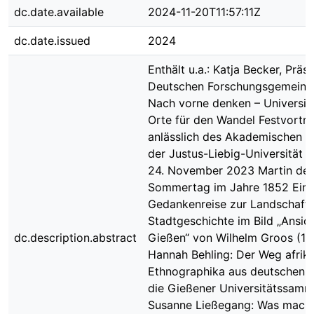
dc.date.available
2024-11-20T11:57:11Z
dc.date.issued
2024
Enthält u.a.: Katja Becker, Präs
Deutschen Forschungsgemeinsc
Nach vorne denken – Universitä
Orte für den Wandel Festvortr
anlässlich des Akademischen F
der Justus-Liebig-Universität 
24. November 2023 Martin de 
Sommertag im Jahre 1852 Ein
Gedankenreise zur Landschaft
Stadtgeschichte im Bild „Ansic
dc.description.abstract
Gießen“ von Wilhelm Groos (18
Hannah Behling: Der Weg afrik
Ethnographika aus deutschen K
die Gießener Universitätssam
Susanne Ließegang: Was macht