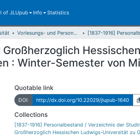
ll of JLUpub
Info
Statistics
sität
Vorlesungs- und Personalverzeichnis / Justus-Liebig-Universität Gießen
 Großherzoglich Hessische
en : Winter-Semester von Mi
Quotable link
DOI:
http://dx.doi.org/10.22029/jlupub-1640
Collections
[1837-1916] Personalbestand / Verzeichnis der Studi
Großherzoglich Hessischen Ludwigs-Universität zu 