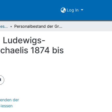
Log In
[1837-1916] Personalbestand / Verzeichnis der Studirenden der Großherzoglich Hessischen Ludwigs-Universität zu Giessen
Personalbestand der Großherzoglich Hessischen Ludewigs-Universität zu Giessen : Winter-Semester von Michaelis 1874 bis Ostern 1875
n Ludewigs-
chaelis 1874 bis
renden der
Giessen