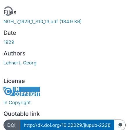
ing...
Files
NGH_7_1929_1_S10_13.pdf
(184.9 KB)
Date
1929
Authors
Lehnert, Georg
License
In Copyright
Quotable link
DOI:
http://dx.doi.org/10.22029/jlupub-2228