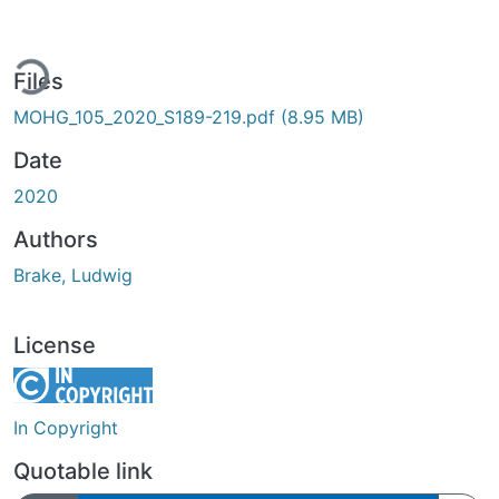
ing...
Files
MOHG_105_2020_S189-219.pdf
(8.95 MB)
Date
2020
Authors
Brake, Ludwig
License
In Copyright
Quotable link