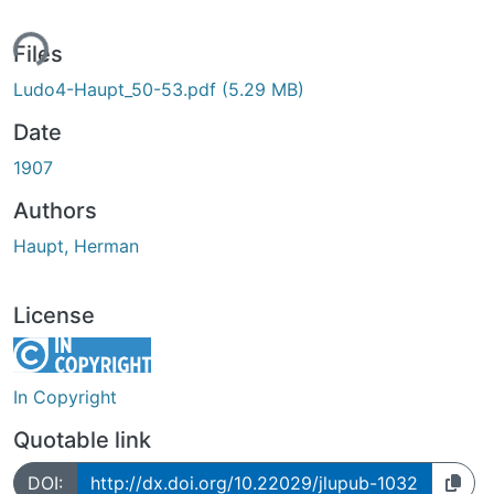
ing...
Files
Ludo4-Haupt_50-53.pdf
(5.29 MB)
Date
1907
Authors
Haupt, Herman
License
In Copyright
Quotable link
DOI:
http://dx.doi.org/10.22029/jlupub-1032