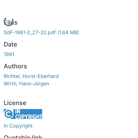
Loading...
Files
SdF-1991-2_27-32.pdf
(1.64 MB)
Date
1991
Authors
Richter, Horst-Eberhard
Wirth, Hans-Jürgen
License
In Copyright
Quotable link