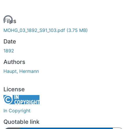
ding...
Files
MOHG_03_1892_S91_103.pdf
(3.75 MB)
Date
1892
Authors
Haupt, Hermann
License
In Copyright
Quotable link