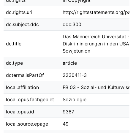
dc.rights
In Copyright
dc.rights.uri
http://rightsstatements.org/pag
dc.subject.ddc
ddc:300
Das Männerreich Universität :
dc.title
Diskriminierungen in den USA u
Sowjetunion
dc.type
article
dcterms.isPartOf
2230411-3
local.affiliation
FB 03 - Sozial- und Kulturwiss
local.opus.fachgebiet
Soziologie
local.opus.id
9387
local.source.epage
49