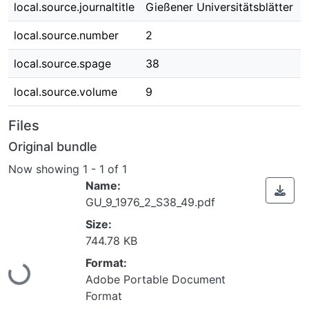
local.source.journaltitle
Gießener Universitätsblätter
local.source.number
2
local.source.spage
38
local.source.volume
9
Files
Original bundle
Now showing
1 - 1 of 1
Name:
GU_9_1976_2_S38_49.pdf
Size:
744.78 KB
Loading...
Format:
Adobe Portable Document
Format