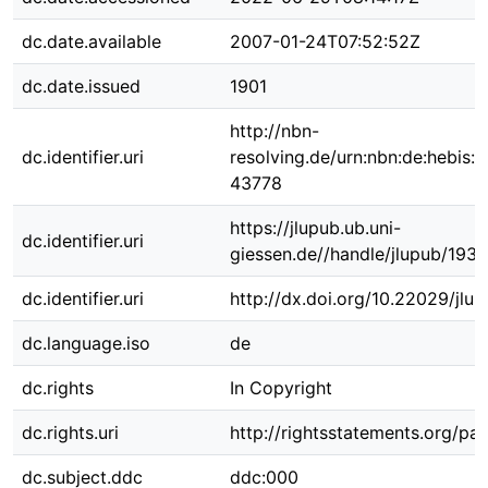
dc.date.available
2007-01-24T07:52:52Z
dc.date.issued
1901
http://nbn-
dc.identifier.uri
resolving.de/urn:nbn:de:hebis:
43778
https://jlupub.ub.uni-
dc.identifier.uri
giessen.de//handle/jlupub/1930
dc.identifier.uri
http://dx.doi.org/10.22029/jlu
dc.language.iso
de
dc.rights
In Copyright
dc.rights.uri
http://rightsstatements.org/pag
dc.subject.ddc
ddc:000