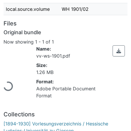
local.source.volume
WH 1901/02
Files
Original bundle
Now showing
1 - 1 of 1
Name:
vv-ws-1901.pdf
Size:
Loading...
1.26 MB
Format:
Adobe Portable Document
Format
Collections
[1894-1930] Vorlesungsverzeichnis / Hessische
Ludwigs-Universität zu Giessen