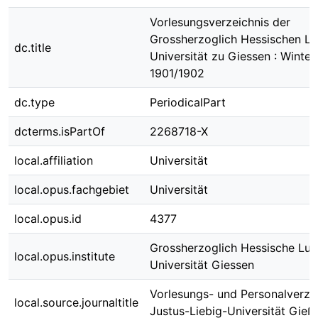
Vorlesungsverzeichnis der
Grossherzoglich Hessischen L
dc.title
Universität zu Giessen : Winter
1901/1902
dc.type
PeriodicalPart
dcterms.isPartOf
2268718-X
local.affiliation
Universität
local.opus.fachgebiet
Universität
local.opus.id
4377
Grossherzoglich Hessische Lu
local.opus.institute
Universität Giessen
Vorlesungs- und Personalverzei
local.source.journaltitle
Justus-Liebig-Universität Gieß