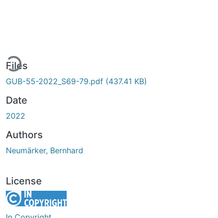
ding...
Files
GUB-55-2022_S69-79.pdf
(437.41 KB)
Date
2022
Authors
Neumärker, Bernhard
License
In Copyright