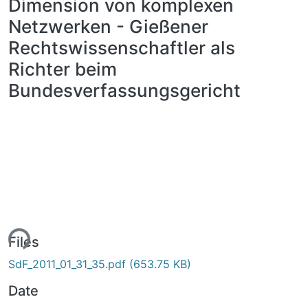
Dimension von komplexen
Netzwerken - Gießener
Rechtswissenschaftler als
Richter beim
Bundesverfassungsgericht
ing...
Files
SdF_2011_01_31_35.pdf
(653.75 KB)
Date