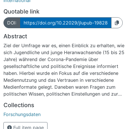
International
Quotable link
DOI:
https://doi.org/10.22029/jlupub-19828
Abstract
Ziel der Umfrage war es, einen Einblick zu erhalten, wie
sich Jugendliche und junge Heranwachsende (15 bis 25
Jahre) während der Corona-Pandemie über
gesellschaftliche und politische Ereignisse informiert
haben. Hierbei wurde ein Fokus auf die verschiedene
Mediennutzung und das Vertrauen in verschiedene
Medienformate gelegt. Daneben waren Fragen zum
politischen Wissen, politischen Einstellungen und zur
Bundestagswahl 2021 Teil des Surveys.
Collections
Forschungsdaten
Die angehängten Dateien sind die Rohdaten des
Umfrageprojekts, die zur Replikation oder
Full item page
Durchführung neuer Analysen genutzt werden können.