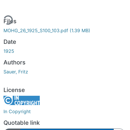
ing...
Files
MOHG_26_1925_S100_103.pdf
(1.39 MB)
Date
1925
Authors
Sauer, Fritz
License
In Copyright
Quotable link