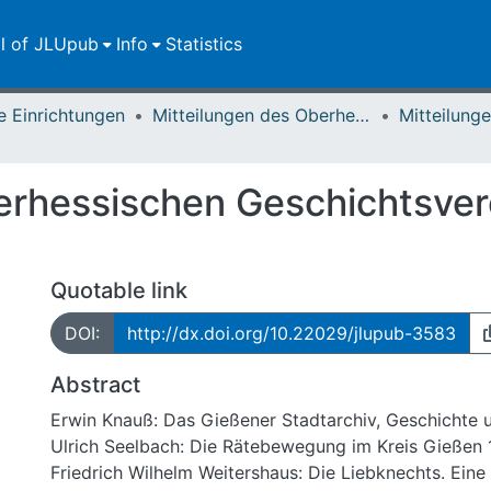
ll of JLUpub
Info
Statistics
e Einrichtungen
Mitteilungen des Oberhessischen Geschichtsvereins Gießen
erhessischen Geschichtsver
Quotable link
DOI:
http://dx.doi.org/10.22029/jlupub-3583
Abstract
Erwin Knauß: Das Gießener Stadtarchiv, Geschichte
Ulrich Seelbach: Die Rätebewegung im Kreis Gießen 
Friedrich Wilhelm Weitershaus: Die Liebknechts. Eine 