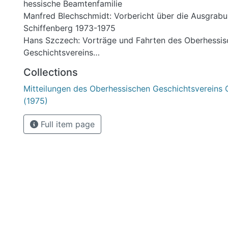
hessische Beamtenfamilie
Manfred Blechschmidt: Vorbericht über die Ausgrab
Schiffenberg 1973-1975
Hans Szczech: Vorträge und Fahrten des Oberhessi
Geschichtsvereins
Manfred Blechschmidt: Fundchronik für Stadt und Kre
Collections
Zeit vom 1.4.72 bis 31.12.74
Mitteilungen des Oberhessischen Geschichtsvereins 
Günther Rath: Inhaltsverzeichnis der "Mitteilungen d
(1975)
Geschichtsvereins" NF. Bd. 39-61 (1953-1976)
Hermann Otto Vaubel: Buchbesprechung Erwin Knauß
Full item page
und Pforte
Otto Stumpf: Miszelle: Die Lage der Wüstung Cotthen
Gemarkung Garbenteich, ...