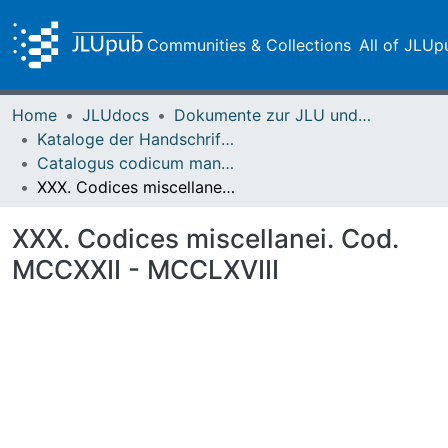
Communities & Collections
All of JLUp
Home
JLUdocs
Dokumente zur JLU und ihren Sammlungen
Kataloge der Handschriften der Universitätsbibliothek
Catalogus codicum manuscriptorum Bibliothecae Academicae Gissensis – Adrian
XXX. Codices miscellanei. Cod. MCCXXII - MCCLXVIII
XXX. Codices miscellanei. Cod.
MCCXXII - MCCLXVIII