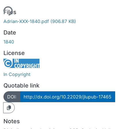
ing...
Files
Adrian-XXX-1840.pdf
(906.87 KB)
Date
1840
License
In Copyright
Quotable link
DOI:
http://dx.doi.org/10.22029/jlupub-17465
Notes