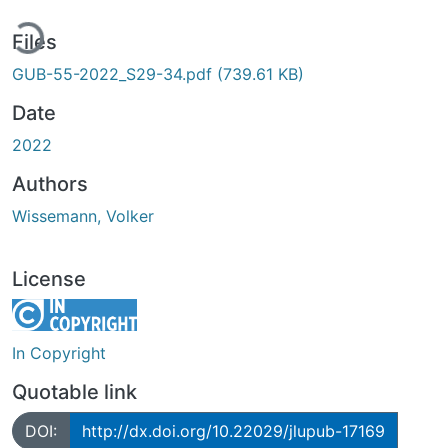
ding...
Files
GUB-55-2022_S29-34.pdf
(739.61 KB)
Date
2022
Authors
Wissemann, Volker
License
In Copyright
Quotable link
DOI:
http://dx.doi.org/10.22029/jlupub-17169