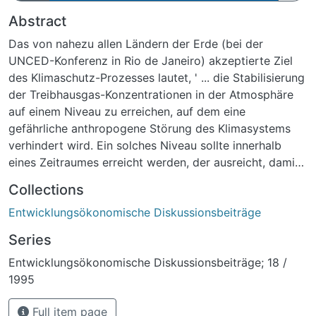
Abstract
Das von nahezu allen Ländern der Erde (bei der
UNCED-Konferenz in Rio de Janeiro) akzeptierte Ziel
des Klimaschutz-Prozesses lautet, ' ... die Stabilisierung
der Treibhausgas-Konzentrationen in der Atmosphäre
auf einem Niveau zu erreichen, auf dem eine
gefährliche anthropogene Störung des Klimasystems
verhindert wird. Ein solches Niveau sollte innerhalb
eines Zeitraumes erreicht werden, der ausreicht, damit
sich die Ökosysteme auf natürliche Weise an die
Collections
Klimaänderungen anpassen können, die
Entwicklungsökonomische Diskussionsbeiträge
Nahrungsmittelerzeugung nicht bedroht wird und die
wirtschaftliche Entwicklung auf nachhaltige Weise
Series
fortgeführt werden kann.' (Art. 2 des
Entwicklungsökonomische Diskussionsbeiträge; 18 /
Rahmenübereinkommens der Vereinten Nationen über
1995
Klimaänderungen [Klimarahmenkonvention])1. Seit der
Akzeptanz dieses Zieles sind mehr als drei Jahre
Full item page
vergangen, doch im Klimaschutz sind seitdem keine