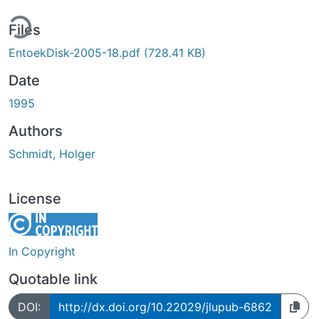
ding...
Files
EntoekDisk-2005-18.pdf
(728.41 KB)
Date
1995
Authors
Schmidt, Holger
License
In Copyright
Quotable link
DOI:
http://dx.doi.org/10.22029/jlupub-6862