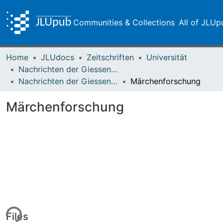
Communities & Collections
All of JLUp
Home
JLUdocs
Zeitschriften
Universität
Nachrichten der Giessener Hochschulgesellschaft
Nachrichten der Giessener Hochschulgesellschaft Vol. 14 (1940)
Märchenforschung
Märchenforschung
ing...
Files