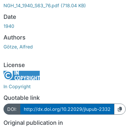
NGH_14_1940_S63_76.pdf
(718.04 KB)
Date
1940
Authors
Götze, Alfred
License
In Copyright
Quotable link
DOI:
http://dx.doi.org/10.22029/jlupub-2332
Original publication in