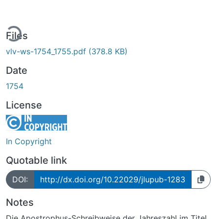
ding...
Files
vlv-ws-1754_1755.pdf
(378.8 KB)
Date
1754
License
In Copyright
Quotable link
DOI:
http://dx.doi.org/10.22029/jlupub-1283
Notes
Die Apostrophus-Schreibweise der Jahreszahl im Titel