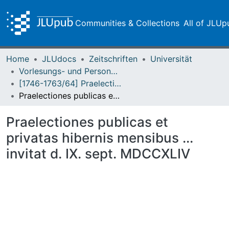
Communities & Collections
All of JLUp
Home
JLUdocs
Zeitschriften
Universität
Vorlesungs- und Personalverzeichnis / Justus-Liebig-Universität Gießen
[1746-1763/64] Praelectiones/Lectiones publicas et privatas / Academia Ludoviciana
Praelectiones publicas et privatas hibernis mensibus ... invitat d. IX. sept. MDCCXLIV
Praelectiones publicas et
privatas hibernis mensibus ...
invitat d. IX. sept. MDCCXLIV