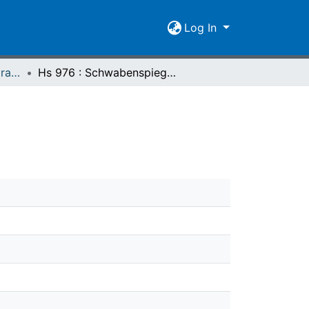
Log In
Katalog der deutschsprachigen mittelalterlichen Handschriften – Seelbach
Hs 976 : Schwabenspiegel (1419)