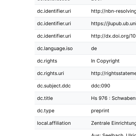
dc.identifier.uri
http://nbn-resolvi
dc.identifier.uri
https://jlupub.ub.u
dc.identifier.uri
http://dx.doi.org/
dc.language.iso
de
dc.rights
In Copyright
dc.rights.uri
http://rightsstatem
dc.subject.ddc
ddc:090
dc.title
Hs 976 : Schwabens
dc.type
preprint
local.affiliation
Zentrale Einrichtun
Aus: Seelbach, Ulri