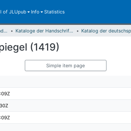
ll of JLUpub
Info
Statistics
Dokumente zur JLU und ihren Sammlungen
Kataloge der Handschriften der Universitätsbibliothek
iegel (1419)
Simple item page
:09Z
:30Z
:09Z