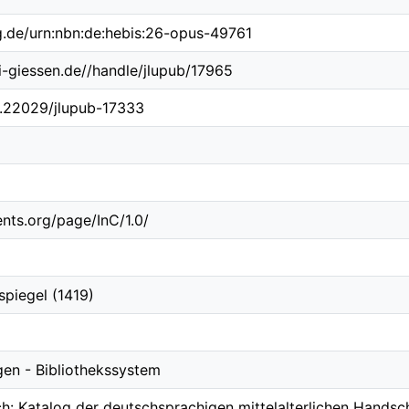
ng.de/urn:nbn:de:hebis:26-opus-49761
ni-giessen.de//handle/jlupub/17965
10.22029/jlupub-17333
ents.org/page/InC/1.0/
piegel (1419)
gen - Bibliothekssystem
ch: Katalog der deutschsprachigen mittelalterlichen Handsch