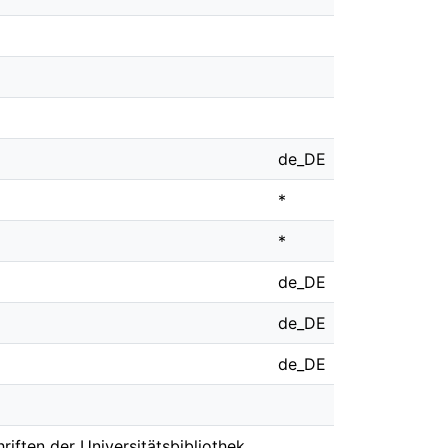
de_DE
*
*
de_DE
de_DE
de_DE
riften der Universitätsbibliothek