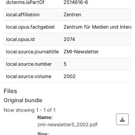
dcterms.isPartOf
2514616-6
local.affiliation
Zentren
local.opus.fachgebiet
Zentrum für Medien und Interak
local.opus.id
2074
local.source.journaltitle
ZMI-Newsletter
local.source.number
5
local.source.volume
2002
Files
Original bundle
Now showing
1 - 1 of 1
Name:
zmi-newsletter5_2002.pdf
Size: