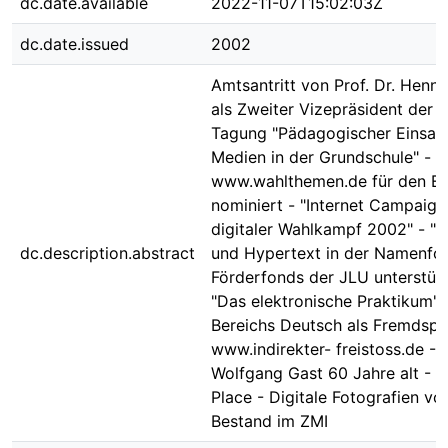
dc.date.available
2022-11-07T15:02:03Z
dc.date.issued
2002
Amtsantritt von Prof. Dr. Henni
als Zweiter Vizepräsident der 
Tagung "Pädagogischer Einsatz 
Medien in der Grundschule" -
www.wahlthemen.de für den E
nominiert - "Internet Campaign
digitaler Wahlkampf 2002" - "M
dc.description.abstract
und Hypertext in der Namenfor
Förderfonds der JLU unterstütz
"Das elektronische Praktikum" 
Bereichs Deutsch als Fremdspr
www.indirekter- freistoss.de - P
Wolfgang Gast 60 Jahre alt - W
Place - Digitale Fotografien vo
Bestand im ZMI