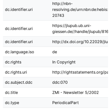
http://nbn-
dc.identifier.uri
resolving.de/urn:nbn:de:hebis:
20743
https://jlupub.ub.uni-
dc.identifier.uri
giessen.de//handle/jlupub/8167
dc.identifier.uri
http://dx.doi.org/10.22029/jlu
dc.language.iso
de
dc.rights
In Copyright
dc.rights.uri
http://rightsstatements.org/pag
dc.subject.ddc
ddc:070
dc.title
ZMI - Newsletter 5/2002
dc.type
PeriodicalPart