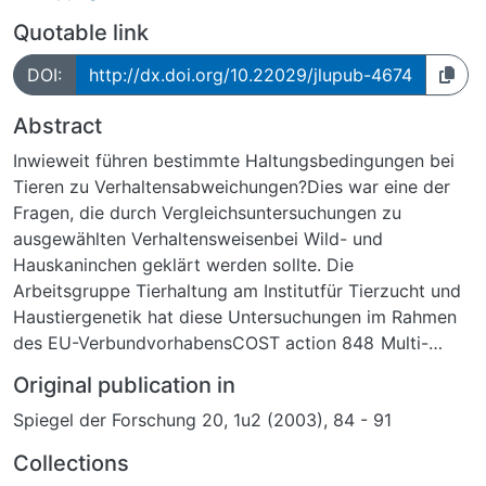
Quotable link
DOI:
http://dx.doi.org/10.22029/jlupub-4674
Abstract
Inwieweit führen bestimmte Haltungsbedingungen bei
Tieren zu Verhaltensabweichungen?Dies war eine der
Fragen, die durch Vergleichsuntersuchungen zu
ausgewählten Verhaltensweisenbei Wild- und
Hauskaninchen geklärt werden sollte. Die
Arbeitsgruppe Tierhaltung am Institutfür Tierzucht und
Haustiergenetik hat diese Untersuchungen im Rahmen
des EU-VerbundvorhabensCOST action 848 Multi-
facetted research in rabbits in zwei Freigehegen
Original publication in
durchgeführt.Die Tiere wurden unbeeinflusst durch
Spiegel der Forschung 20, 1u2 (2003), 84 - 91
Beobachter mit einer Infrarot-Videokamera,
gekoppeltmit einem Langzeitrekorder, jeweils 24
Collections
Stunden lang lückenlos beobachtet.