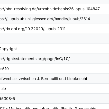
p://nbn-resolving.de/urn:nbn:de:hebis:26-opus-104847
ps://jlupub.ub.uni-giessen.de//handle/jlupub/2614
p://dx.doi.org/10.22029/jlupub-2311
Copyright
p://rightsstatements.org/page/InC/1.0/
c:510
efwechsel zwischen J. Bernouilli und Liebknecht
icle
55308-5
07 - Mathematik und Informatik, Physik, Geographie