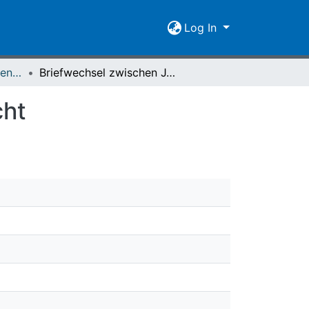
Log In
Nachrichten der Giessener Hochschulgesellschaft Vol. 12 (1938)
Briefwechsel zwischen J. Bernouilli und Liebknecht
cht