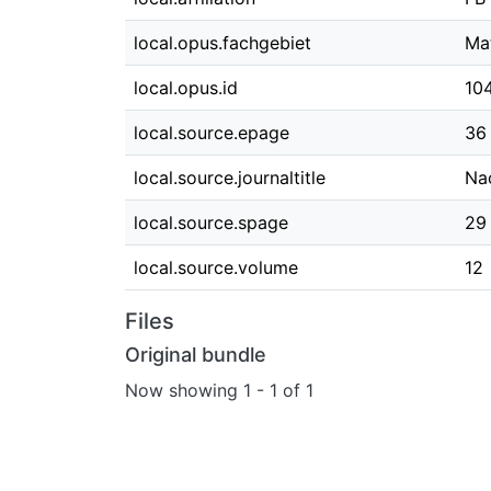
local.opus.fachgebiet
Ma
local.opus.id
10
local.source.epage
36
local.source.journaltitle
Na
local.source.spage
29
local.source.volume
12
Files
Original bundle
Now showing
1 - 1 of 1