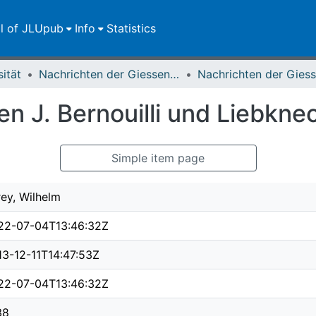
ll of JLUpub
Info
Statistics
sität
Nachrichten der Giessener Hochschulgesellschaft
n J. Bernouilli und Liebkne
Simple item page
ey, Wilhelm
22-07-04T13:46:32Z
13-12-11T14:47:53Z
22-07-04T13:46:32Z
38