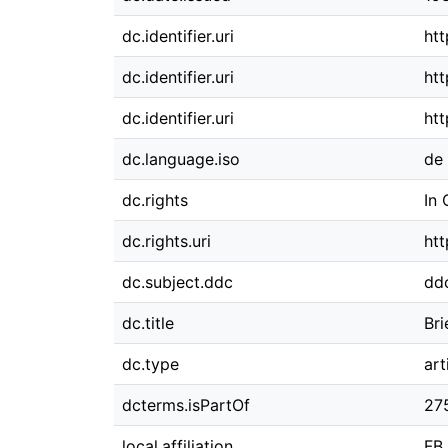
dc.identifier.uri
htt
dc.identifier.uri
htt
dc.identifier.uri
htt
dc.language.iso
de
dc.rights
In 
dc.rights.uri
htt
dc.subject.ddc
dd
dc.title
Bri
dc.type
art
dcterms.isPartOf
27
local.affiliation
FB 