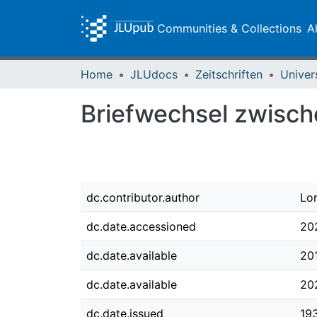
Communities & Collections
A
Home
JLUdocs
Zeitschriften
Univer
Briefwechsel zwische
dc.contributor.author
Lor
dc.date.accessioned
20
dc.date.available
20
dc.date.available
20
dc.date.issued
19