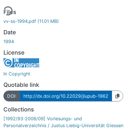
ing...
Files
vv-ss-1994.pdf
(11.01 MB)
Date
1994
License
In Copyright
Quotable link
DOI:
http://dx.doi.org/10.22029/jlupub-1962
Collections
[1992/93-2008/09] Vorlesungs- und
Personalverzeichnis / Justus Liebig-Universität Giessen