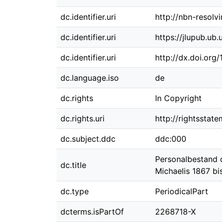
dc.identifier.uri
http://nbn-resolv
dc.identifier.uri
https://jlupub.ub.
dc.identifier.uri
http://dx.doi.org
dc.language.iso
de
dc.rights
In Copyright
dc.rights.uri
http://rightsstat
dc.subject.ddc
ddc:000
Personalbestand 
dc.title
Michaelis 1867 bi
dc.type
PeriodicalPart
dcterms.isPartOf
2268718-X