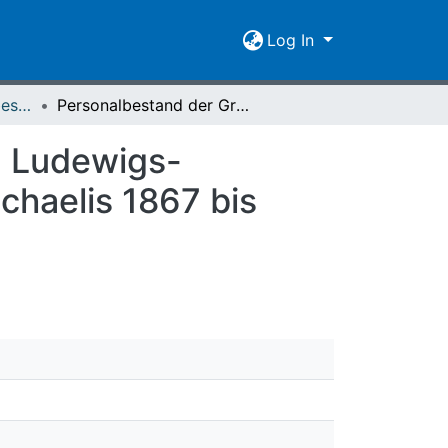
Log In
[1837-1916] Personalbestand / Verzeichnis der Studirenden der Großherzoglich Hessischen Ludwigs-Universität zu Giessen
Personalbestand der Großherzoglich Hessischen Ludewigs-Universität zu Giessen : Winter-Semester von Michaelis 1867 bis Ostern 1868
n Ludewigs-
chaelis 1867 bis