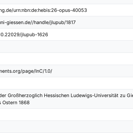
ing.de/urn:nbn:de:hebis:26-opus-40053
uni-giessen.de//handle/jlupub/1817
/10.22029/jlupub-1626
ements.org/page/InC/1.0/
der Großherzoglich Hessischen Ludewigs-Universität zu Gi
s Ostern 1868