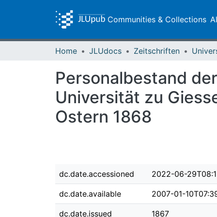
Communities & Collections
A
Home
JLUdocs
Zeitschriften
Univer
Personalbestand der
Universität zu Giess
Ostern 1868
dc.date.accessioned
2022-06-29T08:1
dc.date.available
2007-01-10T07:3
dc.date.issued
1867