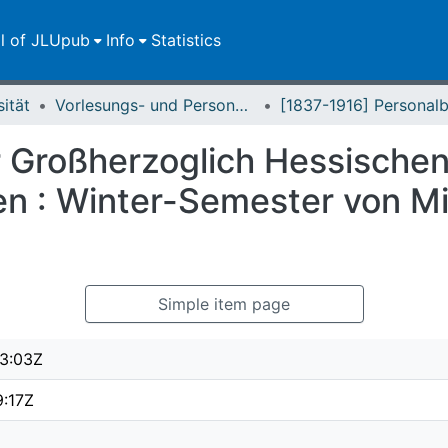
ll of JLUpub
Info
Statistics
sität
Vorlesungs- und Personalverzeichnis / Justus-Liebig-Universität Gießen
 Großherzoglich Hessische
en : Winter-Semester von Mi
Simple item page
3:03Z
9:17Z