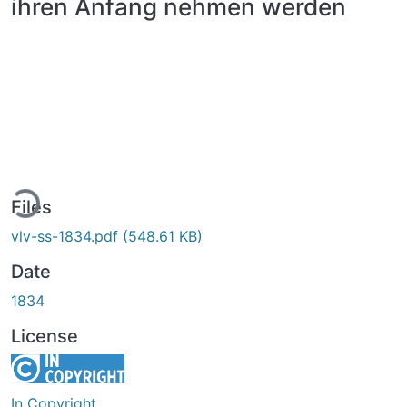
ihren Anfang nehmen werden
ding...
Files
vlv-ss-1834.pdf
(548.61 KB)
Date
1834
License
In Copyright