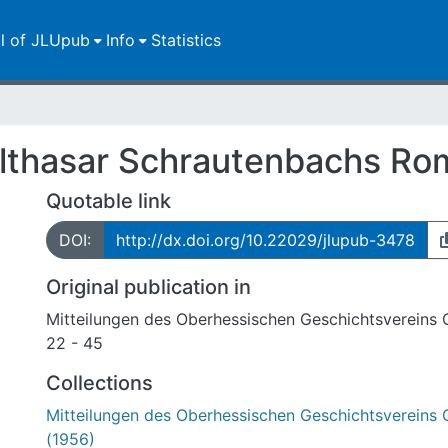
ll of JLUpub
Info
Statistics
Balthasar Schrautenbachs Ro
Quotable link
DOI:
http://dx.doi.org/10.22029/jlupub-3478
Original publication in
Mitteilungen des Oberhessischen Geschichtsvereins 
22 - 45
Collections
Mitteilungen des Oberhessischen Geschichtsvereins 
(1956)