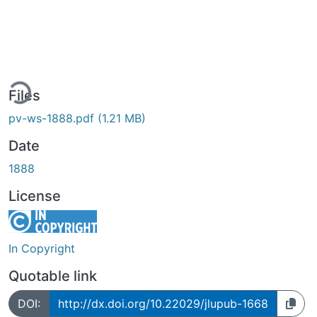
ing...
Files
pv-ws-1888.pdf
(1.21 MB)
Date
1888
License
In Copyright
Quotable link
DOI:
http://dx.doi.org/10.22029/jlupub-1668